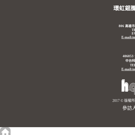
環虹錕
806 高雄
T
F
E-mail:i
4060
中台科
TE
E-mail:i
2017 © 
參訪人數