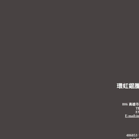
環虹錕
806 高雄
T
F
E-mail:i
4060