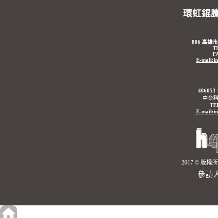
環虹錕
806 高雄
T
F
E-mail:i
4060
中台科
TE
E-mail:i
2017 © 
參訪人數