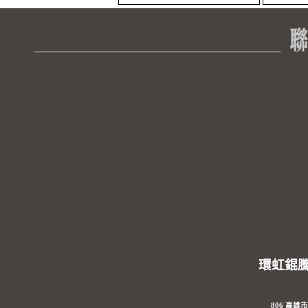
環虹錕
806 高雄