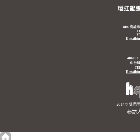
環虹錕
806 高雄
T
F
E-mail:i
4060
中台科
TE
E-mail:i
2017 © 
參訪人數