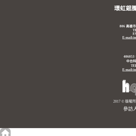
環虹錕
806 高雄
T
F
E-mail:i
4060
中台科
TE
E-mail:i
2017 © 
參訪人數