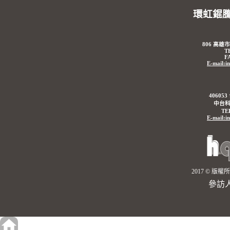
環虹錕
806 高雄
T
F
E-mail:i
4060
中台科
TE
E-mail:i
2017 © 
參訪人數