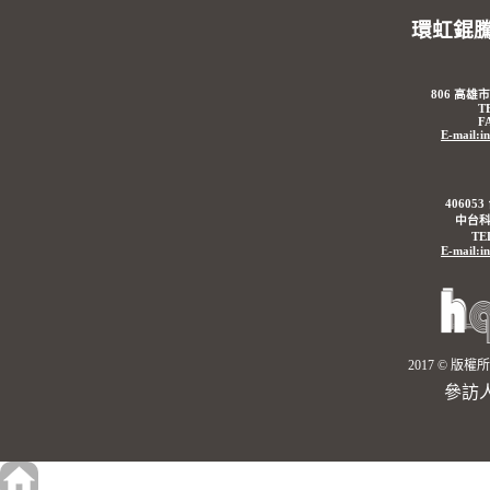
環虹錕
806 高雄
T
F
E-mail:i
4060
中台科
TE
E-mail:i
2017 © 
參訪人數