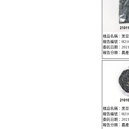
樣品名稱：黑豆
報告編號：H21011
委託日期：2021-
報告分類：農產品 
樣品名稱：黑豆
報告編號：H21010
委託日期：2021-
報告分類：農產品 