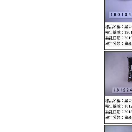
樣品名稱：黑豆
報告編號：190104
委託日期：2019-
報告分類：農產品 
樣品名稱：黑豆
報告編號：181224
委託日期：2018-
報告分類：農產品 