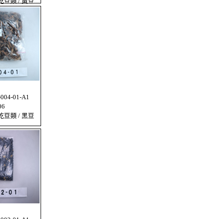
乾豆類 / 黃豆
04-01-A1
06
乾豆類 / 黑豆