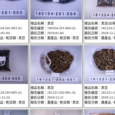
樣品名稱：黑豆
樣品名稱：黑豆(台南
-201-003-A1
報告編號：190104-201-004-A1
報告編號：181224-20
01-04
委託日期：2019-01-04
委託日期：2018-12-
/ 乾豆類 / 黑豆
報告分類：農產品 / 乾豆類 / 黑豆
報告分類：農產品 / 
樣品名稱：黑豆
樣品名稱：黑豆
-203-005-A1
報告編號：181221-202-001-A1
報告編號：181221-20
12-24
委託日期：2018-12-21
委託日期：2018-12-
/ 乾豆類 / 黑豆
報告分類：農產品 / 乾豆類 / 黑豆
報告分類：農產品 / 