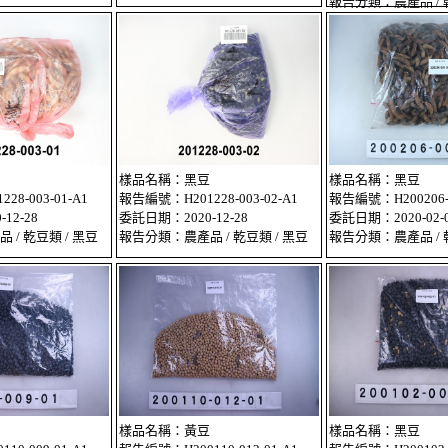
報告分類：農產品 / 
樣品名稱：黑豆
樣品名稱：黑豆
8-003-01-A1
報告編號：H201228-003-02-A1
報告編號：H200206-0
12-28
委託日期：2020-12-28
委託日期：2020-02-
/ 乾豆類 / 黑豆
報告分類：農產品 / 乾豆類 / 黑豆
報告分類：農產品 / 
樣品名稱：黃豆
樣品名稱：黑豆