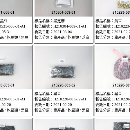
黑豆
樣品名稱：黑芝麻
樣品名稱：黃豆
1-006-01-A1
報告編號：H210304-009-01-A1
報告編號：H210223-0
05-31
委託日期：2021-03-04
委託日期：2021-02-
/ 乾豆類 / 黑豆
報告分類：農產品 / 乾豆類 / 芝麻
報告分類：農產品 / 
樣品名稱：黑豆
樣品名稱：黑豆
0-003-01-A1
報告編號：H210220-003-02-A1
報告編號：H210220-0
02-20
委託日期：2021-02-20
委託日期：2021-02-
/ 乾豆類 / 黑豆
報告分類：農產品 / 乾豆類 / 黑豆
報告分類：農產品 / 