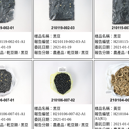
樣品名稱：黑豆
樣品名稱：黑豆
9-002-01-A1
報告編號：H210119-002-03-A1
報告編號：H210115-0
01-19
委託日期：2021-01-19
委託日期：2021-01-
/ 乾豆類 / 黑豆
報告分類：農產品 / 乾豆類 / 黑豆
報告分類：農產品 / 
樣品名稱：黑豆
樣品名稱：黃豆
6-007-01-A1
報告編號：H210106-007-02-A1
報告編號：H210104-0
A1(R1)
01-06
委託日期：2021-01-06
委託日期：2021-01-
/ 乾豆類 / 黑豆
報告分類：農產品 / 乾豆類 / 黑豆