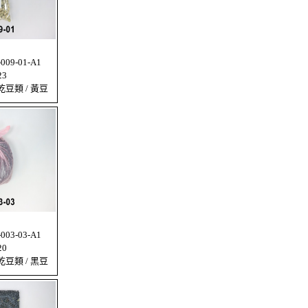
09-01-A1
23
乾豆類 / 黃豆
03-03-A1
20
乾豆類 / 黑豆