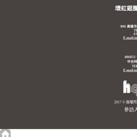
環虹錕
806 高雄
T
F
E-mail:i
4060
中台科
TE
E-mail:i
2017 © 
參訪人數