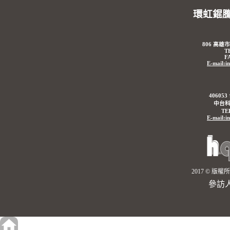
環虹錕
806 高雄
T
F
E-mail:i
4060
中台科
TE
E-mail:i
2017 © 
參訪人數