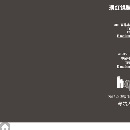
環虹錕
806 高雄
T
F
E-mail:i
4060
中台科
TE
E-mail:i
2017 © 
參訪人數