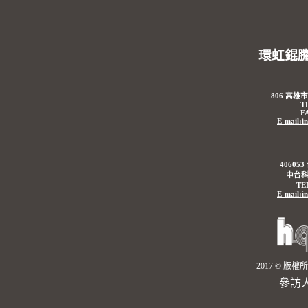
環虹錕
806 高雄
T
F
E-mail:i
4060
中台科
TE
E-mail:i
2017 © 
參訪人數