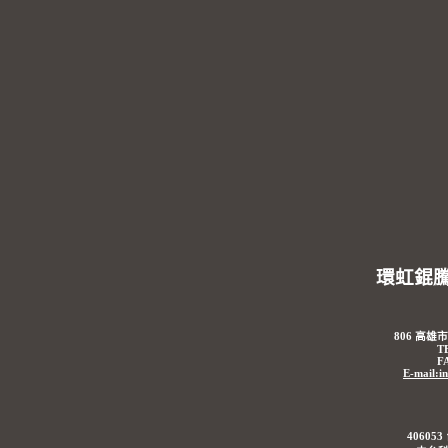
環虹錕
806 高雄
T
F
E-mail:i
4060