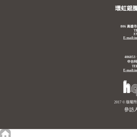
環虹錕
806 高雄
T
F
E-mail:i
4060
中台科
TE
E-mail:i
2017 © 
參訪人數